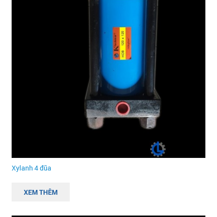
Xylanh 4 đũa
XEM THÊM