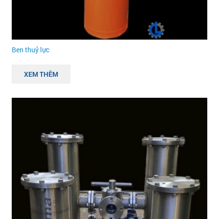
Ben thuỷ lực
XEM THÊM