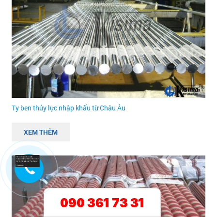
Ty ben thủy lực nhập khẩu từ Châu Âu
XEM THÊM