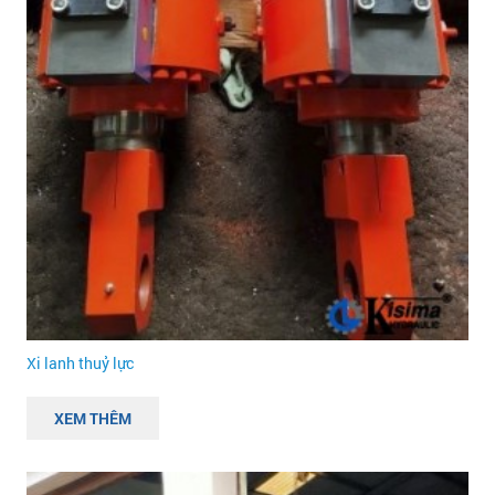
Xi lanh thuỷ lực
XEM THÊM