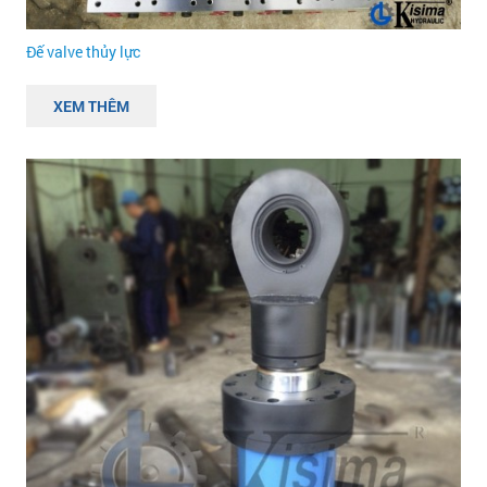
Đế valve thủy lực
XEM THÊM