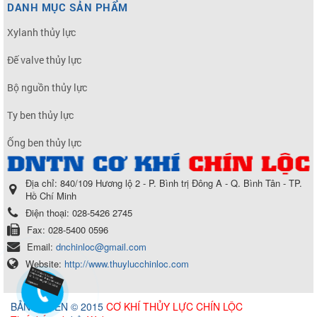
DANH MỤC SẢN PHẨM
Xylanh thủy lực
Đế valve thủy lực
Bộ nguồn thủy lực
Ty ben thủy lực
Ống ben thủy lực
Địa chỉ:
840/109 Hương lộ 2 - P. Bình trị Đông A - Q. Bình Tân - TP.
Hồ Chí Minh
Điện thoại:
028-5426 2745
Fax:
028-5400 0596
Email:
dnchinloc@gmail.com
Website:
http://www.thuylucchinloc.com
BẢN QUYỀN © 2015
CƠ KHÍ THỦY LỰC CHÍN LỘC